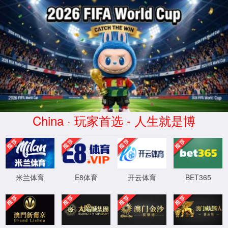
首页
404错误