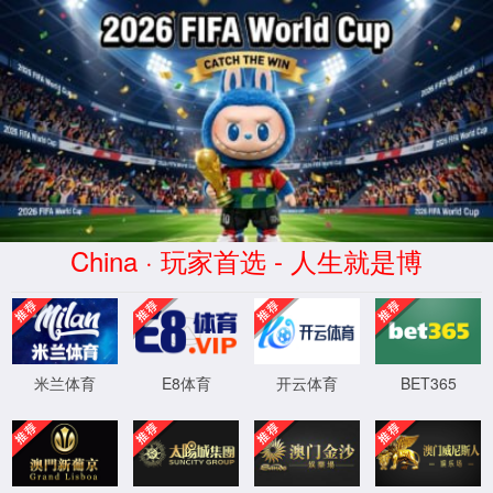
首页
404错误