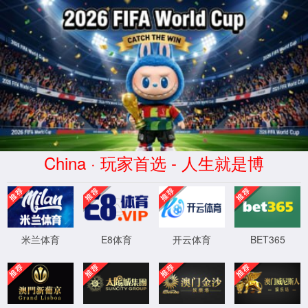
首页
404错误