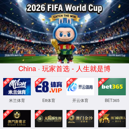
首页
404错误